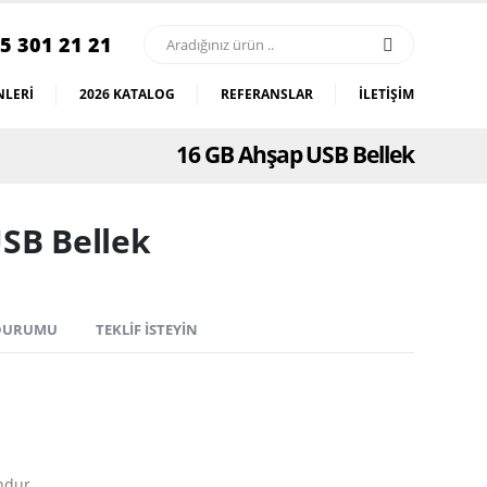
5 301 21 21
LERI
2026 KATALOG
REFERANSLAR
İLETIŞIM
16 GB Ahşap USB Bellek
SB Bellek
 DURUMU
TEKLIF İSTEYIN
ndur