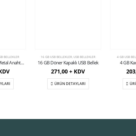
SB BELLEKLER
16 GB USB BELLEKLER
,
USB BELLEKLER
4 GB USB BE
8 GB Döner Kapaklı Metal Anahtarlık USB Bellek
16 GB Döner Kapaklı USB Bellek
4 GB Kar
 KDV
271,00 + KDV
203
YLARI
ÜRÜN DETAYLARI
ÜR