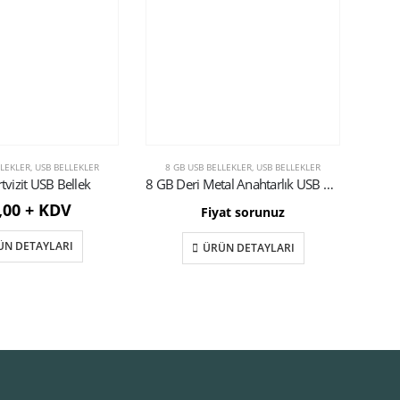
LLEKLER
,
USB BELLEKLER
8 GB USB BELLEKLER
,
USB BELLEKLER
8 
tvizit USB Bellek
8 GB Deri Metal Anahtarlık USB Bellek
8 GB
,00 + KDV
Fiyat sorunuz
ÜN DETAYLARI
ÜRÜN DETAYLARI