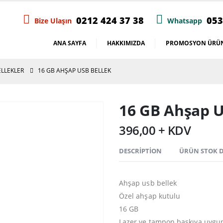
0212 424 37 38
053
Bize Ulaşın
Whatsapp
ANA SAYFA
HAKKIMIZDA
PROMOSYON ÜRÜN
ELLEKLER
16 GB AHŞAP USB BELLEK
16 GB Ahşap U
396,00 + KDV
DESCRIPTION
ÜRÜN STOK
Ahşap usb bellek
Özel ahşap kutulu
16 GB
Lazer ve tampon baskıya uygu