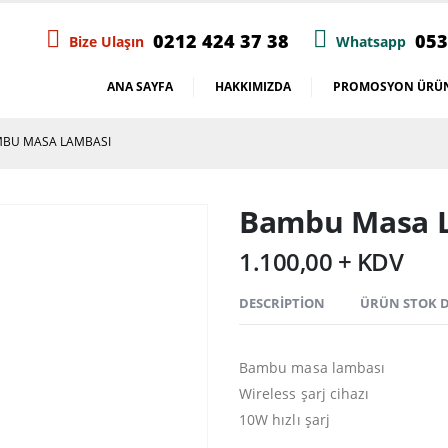
0212 424 37 38
053
Bize Ulaşın
Whatsapp
ANA SAYFA
HAKKIMIZDA
PROMOSYON ÜRÜN
BU MASA LAMBASI
Bambu Masa 
1.100,00 + KDV
DESCRIPTION
ÜRÜN STOK
Bambu masa lambası
Wireless şarj cihazı
10W hızlı şarj