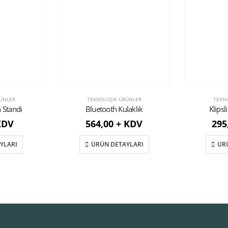
ÜNLER
TEKNOLOJIK ÜRÜNLER
TEKN
n Standı
Bluetooth Kulaklık
Klipsli
KDV
564,00 + KDV
295
YLARI
ÜRÜN DETAYLARI
ÜR