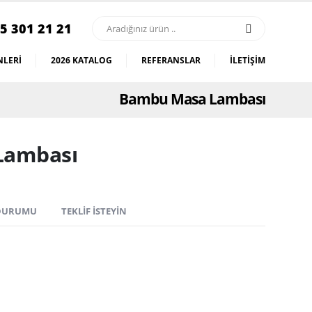
5 301 21 21
LERI
2026 KATALOG
REFERANSLAR
İLETIŞIM
Bambu Masa Lambası
Lambası
 DURUMU
TEKLIF İSTEYIN