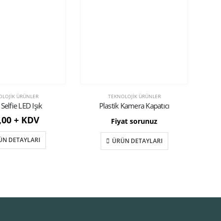
OLOJIK ÜRÜNLER
TEKNOLOJIK ÜRÜNLER
 Selfie LED Işık
Plastik Kamera Kapatıcı
Çok
,00 + KDV
Fiyat sorunuz
ÜN DETAYLARI
ÜRÜN DETAYLARI