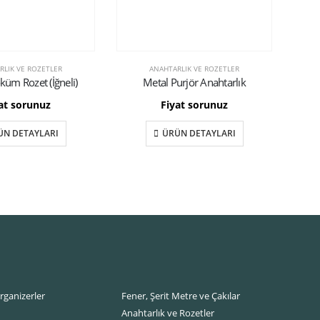
RLIK VE ROZETLER
ANAHTARLIK VE ROZETLER
küm Rozet (İğneli)
Metal Purjör Anahtarlık
at sorunuz
Fiyat sorunuz
ÜN DETAYLARI
ÜRÜN DETAYLARI
rganizerler
Fener, Şerit Metre ve Çakılar
Anahtarlık ve Rozetler