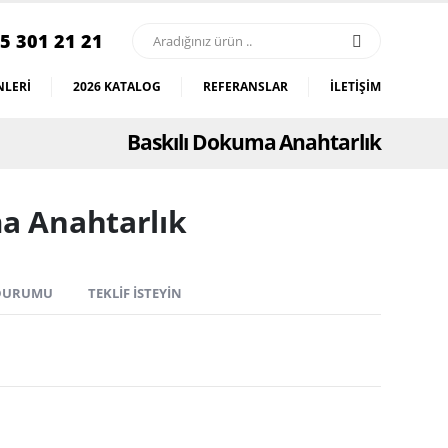
5 301 21 21
LERI
2026 KATALOG
REFERANSLAR
İLETIŞIM
Baskılı Dokuma Anahtarlık
a Anahtarlık
 DURUMU
TEKLIF İSTEYIN