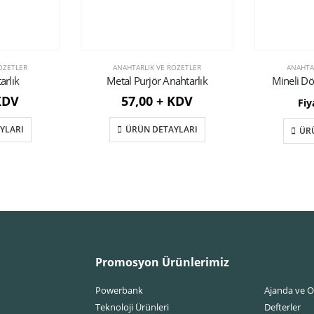
OZETLER
ANAHTARLIK VE ROZETLER
ANAHTA
arlık
Metal Purjör Anahtarlık
Mineli Dö
KDV
57,00 + KDV
Fiy
YLARI
ÜRÜN DETAYLARI
ÜR
Promosyon Ürünlerimiz
Powerbank
Ajanda ve O
Teknoloji Ürünleri
Defterler