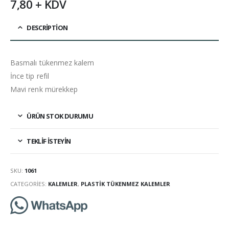
7,80 + KDV
DESCRIPTION
Basmalı tükenmez kalem
İnce tip refil
Mavi renk mürekkep
ÜRÜN STOK DURUMU
TEKLIF İSTEYIN
SKU:
1061
CATEGORIES:
KALEMLER
,
PLASTIK TÜKENMEZ KALEMLER