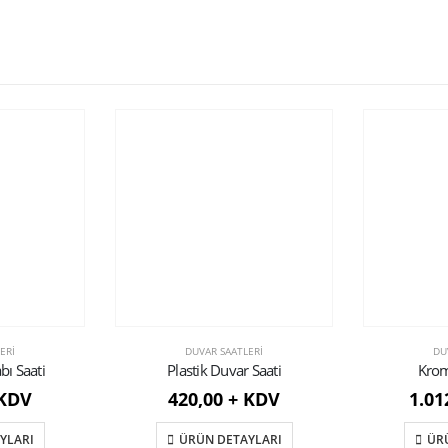
ERI
DUVAR SAATLERI
DU
bı Saati
Plastik Duvar Saati
Krom
 KDV
420,00 + KDV
1.01
YLARI
ÜRÜN DETAYLARI
ÜR