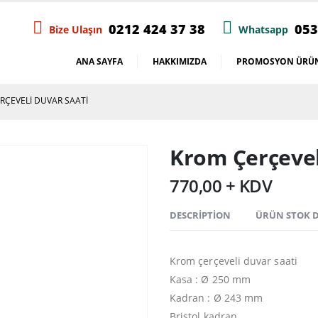
0212 424 37 38
053
Bize Ulaşın
Whatsapp
ANA SAYFA
HAKKIMIZDA
PROMOSYON ÜRÜN
RÇEVELI DUVAR SAATI
Krom Çerçevel
770,00 + KDV
DESCRIPTION
ÜRÜN STOK
Krom çerçeveli duvar saati
Kasa : Ø 250 mm
Kadran : Ø 243 mm
Bristol kadran