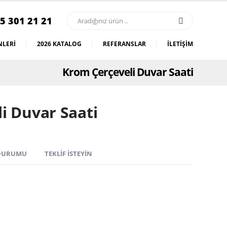
5 301 21 21
LERI
2026 KATALOG
REFERANSLAR
İLETIŞIM
Krom Çerçeveli Duvar Saati
i Duvar Saati
 DURUMU
TEKLIF İSTEYIN