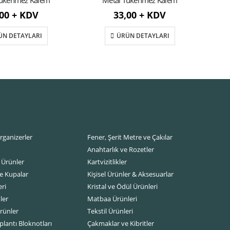
Tükenmez Kalem
Metal Tükenmez Kalem
,00 + KDV
33,00 + KDV
ÜN DETAYLARI
ÜRÜN DETAYLARI
rganizerler
Fener, Şerit Metre ve Çakılar
Anahtarlık ve Rozetler
 Ürünler
Kartvizitlikler
e Kupalar
Kişisel Ürünler & Aksesuarlar
ri
Kristal ve Ödül Ürünleri
ler
Matbaa Ürünleri
rünler
Tekstil Ürünleri
lantı Bloknotları
Çakmaklar ve Kibritler