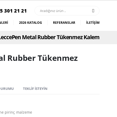
5 301 21 21
LERI
2026 KATALOG
REFERANSLAR
İLETIŞIM
LeccePen Metal Rubber Tükenmez Kalem
al Rubber Tükenmez
 DURUMU
TEKLIF İSTEYIN
ne pirinç malzeme