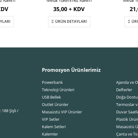
z Kalem
Metal Tükenmez Kalem
Metal 
KDV
35,00 + KDV
21
YLARI
ÜRÜN DETAYLARI
ÜR
Promosyon Ürünlerimiz
Powerbank
Ajanda ve O
Teknoloji Ürünleri
Defterler
USB Bellek
Doğa Dostu
Outlet Ürünler
Termoslar v
188 Şişli /
Masaüstü VIP Ürünler
Duvar Saatle
VIP Setler
Plastik Ürün
Kalem Setleri
Masaüstü Ü
Kalemler
Çanta ve Top