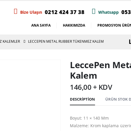
0212 424 37 38
053
Bize Ulaşın
Whatsapp
ANA SAYFA
HAKKIMIZDA
PROMOSYON ÜRÜN
Z KALEMLER
LECCEPEN METAL RUBBER TÜKENMEZ KALEM
LeccePen Met
Kalem
146,00 + KDV
DESCRIPTION
ÜRÜN STOK
Boyut: 11 × 140 Mm
Malzeme: Krom kaplama üzeri