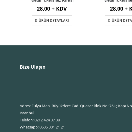
m
Metal Tükenmez Kalem
Metal Tükenme
28,00 + KDV
28,00 + 
ÜRÜN DETAYLARI
ÜRÜN DETA
Bize Ulaşın
Adres: Fulya Mah. Büyükdere Cad. Quasar Blok No: 76 İç Kapı No: 
İstanbul
Telefon: 0212 424 37 38
Whatsapp: 0535 301 21 21