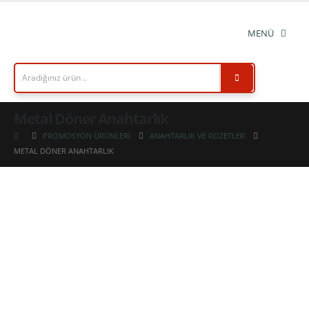
Metal Döner Anahtarlık
PROMOSYON ÜRÜNLERI
ANAHTARLIK VE ROZETLER
METAL DÖNER ANAHTARLIK