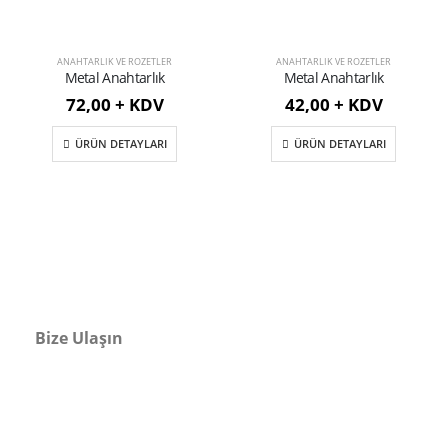
NAHTARLIK VE ROZETLER
ANAHTARLIK VE ROZETLER
ANA
Metal Anahtarlık
Metal Anahtarlık
M
72,00 + KDV
42,00 + KDV
7
ÜRÜN DETAYLARI
ÜRÜN DETAYLARI
Bize Ulaşın