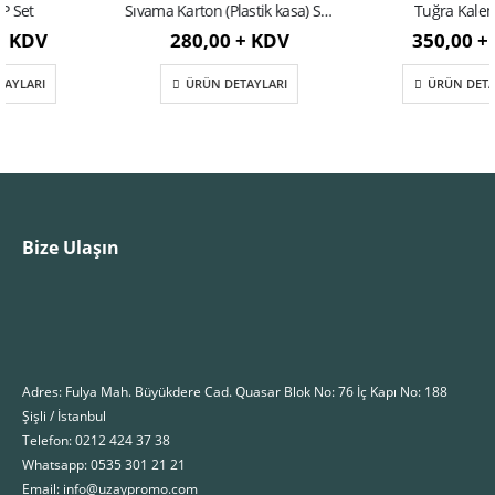
Sıvama Karton (Plastik kasa) Set Kutusu (26 x 21 x 4 cm)
Tuğra Kalem Seti
280,00 + KDV
350,00 + KDV
ÜRÜN DETAYLARI
ÜRÜN DETAYLARI
Bize Ulaşın
Adres: Fulya Mah. Büyükdere Cad. Quasar Blok No: 76 İç Kapı No: 188
Şişli / İstanbul
Telefon: 0212 424 37 38
Whatsapp: 0535 301 21 21
Email: info@uzaypromo.com