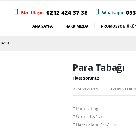
0212 424 37 38
053
Bize Ulaşın
Whatsapp
ANA SAYFA
HAKKIMIZDA
PROMOSYON ÜRÜN
ABAĞI
Para Tabağı
Fiyat sorunuz
DESCRIPTION
ÜRÜN STOK
* Para tabağı
* Ürün: 17,4 cm
* Baskı alanı: 16,7 cm