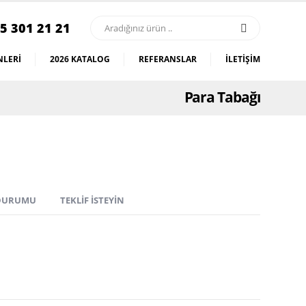
5 301 21 21
LERI
2026 KATALOG
REFERANSLAR
İLETIŞIM
Para Tabağı
 DURUMU
TEKLIF İSTEYIN