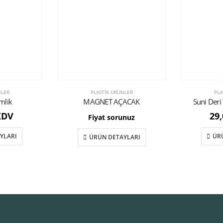
NLER
PLASTIK ÜRÜNLER
PLA
mlik
MAGNET AÇACAK
Suni Deri
KDV
29
Fiyat sorunuz
YLARI
ÜR
ÜRÜN DETAYLARI