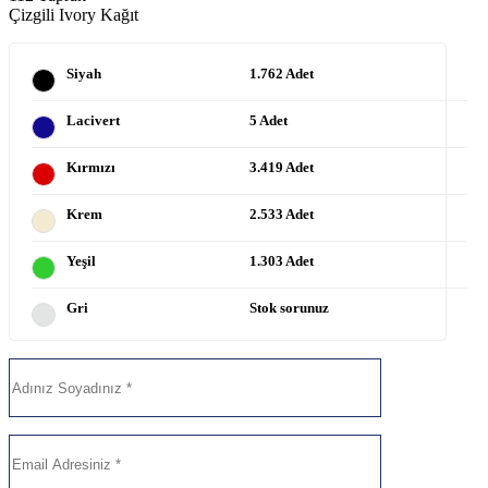
Çizgili Ivory Kağıt
Siyah
1.762 Adet
Lacivert
5 Adet
Kırmızı
3.419 Adet
Krem
2.533 Adet
Yeşil
1.303 Adet
Gri
Stok sorunuz