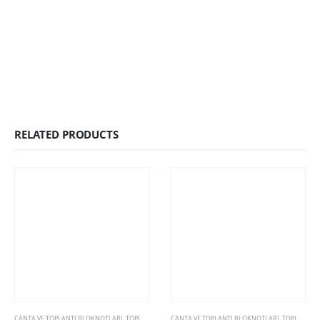
RELATED PRODUCTS
ÇANTA VE TOPLANTI BLOKNOTLARI
,
TOPLANTI BLOKNOTLARI
ÇANTA VE TOPLANTI BLOKNOTLARI
,
TOPLANTI BLOKNOTLARI