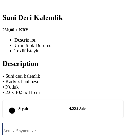
Suni Deri Kalemlik
230,00 + KDV
Description
Ürün Stok Durumu
Teklif İsteyin
Description
• Suni deri kalemlik
• Kartvizit bölmesi
• Notluk
• 22 x 10,5 x 11 cm
Siyah
4.228 Adet