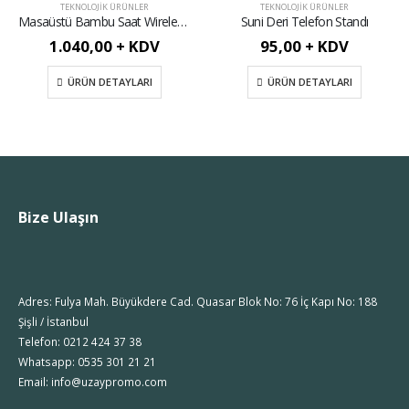
TEKNOLOJIK ÜRÜNLER
TEKNOLOJIK ÜRÜNLER
Masaüstü Bambu Saat Wireless Mobil Şarj Cihazı
Suni Deri Telefon Standı
1.040,00 + KDV
95,00 + KDV
ÜRÜN DETAYLARI
ÜRÜN DETAYLARI
Bize Ulaşın
Adres: Fulya Mah. Büyükdere Cad. Quasar Blok No: 76 İç Kapı No: 188
Şişli / İstanbul
Telefon: 0212 424 37 38
Whatsapp: 0535 301 21 21
Email: info@uzaypromo.com