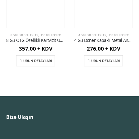
8 GB USB BELLEKLER
,
USB BELLEKLER
4 GB USB BELLEKLER
,
USB BELLEKLER
8 GB OTG Özellikli Kartvizit USB Bellek
4 GB Döner Kapaklı Metal Anahtarlık USB Bellek
357,00 + KDV
276,00 + KDV
ÜRÜN DETAYLARI
ÜRÜN DETAYLARI
Bize Ulaşın