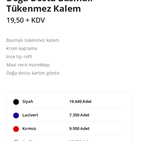
Tükenmez Kalem
19,50 + KDV
Basmalı tükenmez kalem
Krom kaplama
İnce tip refil
Mavi renk mürekkep
Doğa dostu karton gövde
Siyah
19.649 Adet
Lacivert
7.350 Adet
Kırmızı
9.950 Adet