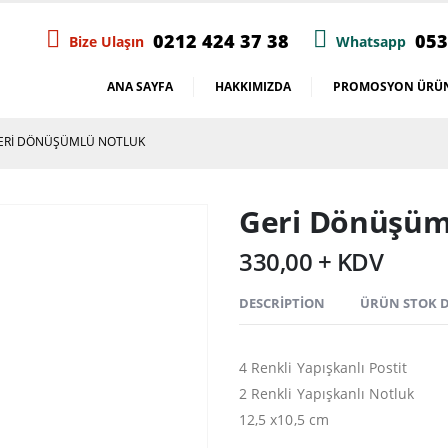
0212 424 37 38
053
Bize Ulaşın
Whatsapp
ANA SAYFA
HAKKIMIZDA
PROMOSYON ÜRÜN
ERI DÖNÜŞÜMLÜ NOTLUK
Geri Dönüşüm
330,00 + KDV
DESCRIPTION
ÜRÜN STOK
4 Renkli Yapışkanlı Postit
2 Renkli Yapışkanlı Notluk
12,5 x10,5 cm