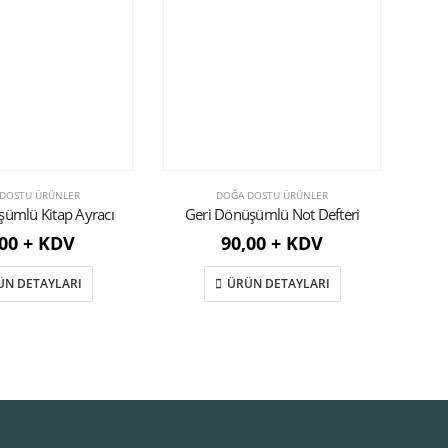
DOSTU ÜRÜNLER
DOĞA DOSTU ÜRÜNLER
şümlü Kitap Ayracı
Geri Dönüşümlü Not Defteri
Geri 
,00 + KDV
90,00 + KDV
ÜN DETAYLARI
ÜRÜN DETAYLARI