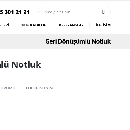
5 301 21 21
LERI
2026 KATALOG
REFERANSLAR
İLETIŞIM
Geri Dönüşümlü Notluk
lü Notluk
 DURUMU
TEKLIF İSTEYIN