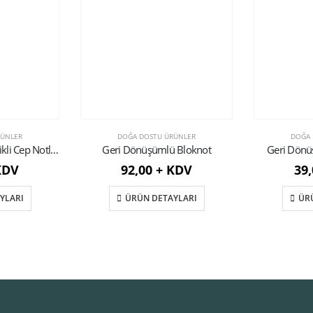
RÜNLER
DOĞA DOSTU ÜRÜNLER
DOĞA 
Geri Dönüşümlü Lastikli Cep Notluğu
Geri Dönüşümlü Bloknot
Geri Dönü
KDV
92,00 + KDV
39
YLARI
ÜRÜN DETAYLARI
ÜR