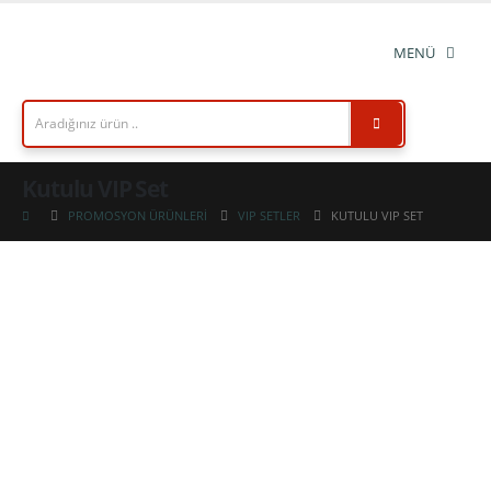
Kutulu VIP Set
PROMOSYON ÜRÜNLERI
VIP SETLER
KUTULU VIP SET