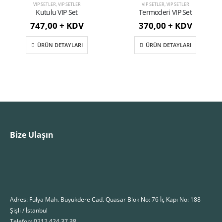
VIP SETLER
,
VIP SETLER
VIP SETLER
,
VIP SETLER
Kutulu VIP Set
Termoderi VIP Set
747,00 + KDV
370,00 + KDV
ÜRÜN DETAYLARI
ÜRÜN DETAYLARI
Bize Ulaşın
Adres: Fulya Mah. Büyükdere Cad. Quasar Blok No: 76 İç Kapı No: 188
Şişli / İstanbul
Telefon: 0212 424 37 38