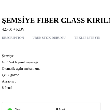
ŞEMSİYE FIBER GLASS KIRI
420,00 + KDV
DESCRIPTION
ÜRÜN STOK DURUMU
TEKLIF İSTEYIN
Şemsiye
Gri/Renkli panel seçeneği
Otomatik açılır mekanizma
Çelik gövde
Ahşap sap
8 Panel
Yeşil
8 Adet