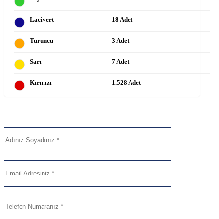
Lacivert
18 Adet
Turuncu
3 Adet
Sarı
7 Adet
Kırmızı
1.528 Adet