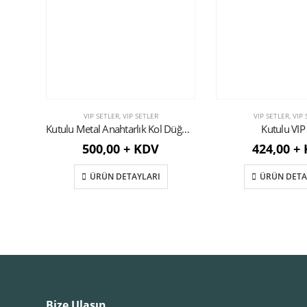
VIP SETLER
,
VIP SETLER
VIP SETLER
,
VIP 
Kutulu Metal Anahtarlık Kol Düğmeli Set
Kutulu VIP
500,00 + KDV
424,00 +
ÜRÜN DETAYLARI
ÜRÜN DETA
Bize Ulaşın