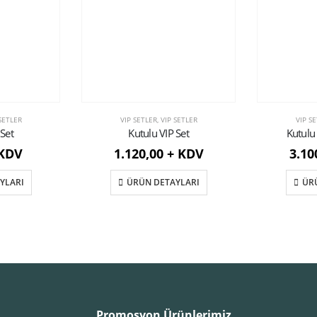
SETLER
VIP SETLER
,
VIP SETLER
VIP S
 Set
Kutulu VIP Set
Kutulu
 KDV
1.120,00 + KDV
3.10
YLARI
ÜRÜN DETAYLARI
ÜR
Promosyon Ürünlerimiz