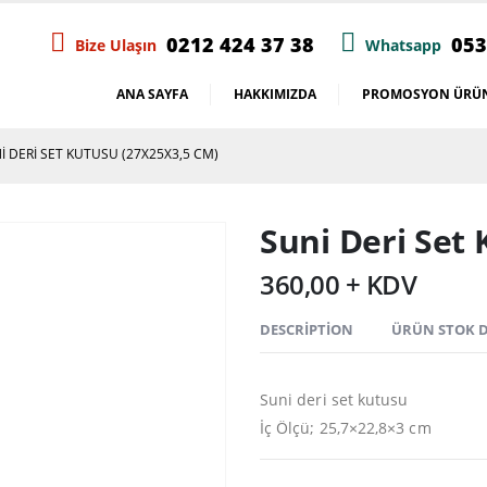
0212 424 37 38
053
Bize Ulaşın
Whatsapp
ANA SAYFA
HAKKIMIZDA
PROMOSYON ÜRÜN
I DERI SET KUTUSU (27X25X3,5 CM)
Suni Deri Set
360,00 + KDV
DESCRIPTION
ÜRÜN STOK
Suni deri set kutusu
İç Ölçü; 25,7×22,8×3 cm