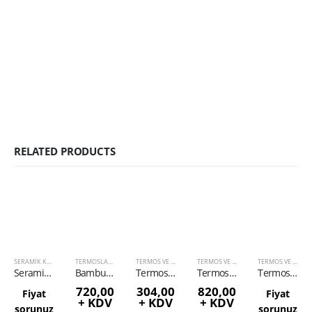
RELATED PRODUCTS
SERAMIK KUPALAR
,
TERMOSLAR VE KUPALAR
TERMOSLAR VE KUPALAR
,
TERMOS VE BARDAKLAR
TERMOS VE BARDAKLAR
,
TERMOSLAR VE KUPALAR
TERMOS VE BARDAKLAR
,
TERMOSLAR 
TERMOS VE BARDAKLAR
Seramik Kupa
Bambu Termos 450 ml
Termos Bardak ( 280 ml )
Termos (750 ml)
Termos ( 250 ml )
720,00
304,00
820,00
Fiyat
Fiyat
+ KDV
+ KDV
+ KDV
sorunuz
sorunuz