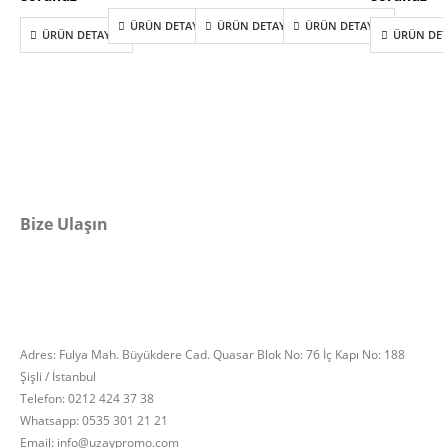
ÜRÜN DETAYLARI
ÜRÜN DETAYLARI
ÜRÜN DETAYLARI
ÜRÜN DETAYLARI
ÜRÜN DET
Bize Ulaşın
Adres: Fulya Mah. Büyükdere Cad. Quasar Blok No: 76 İç Kapı No: 188
Şişli / İstanbul
Telefon: 0212 424 37 38
Whatsapp: 0535 301 21 21
Email: info@uzaypromo.com