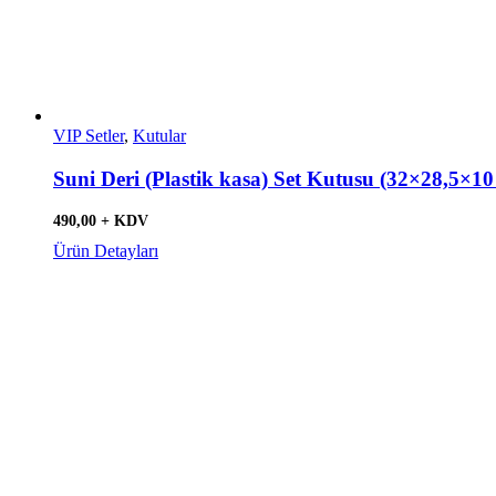
VIP Setler
,
Kutular
Suni Deri (Plastik kasa) Set Kutusu (32×28,5×10
490,00 + KDV
Ürün Detayları