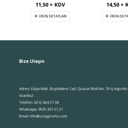
11,50 + KDV
14,50 + 
ÜRÜN DETAYLARI
ÜRÜN DETA
Bize Ulaşın
Adres: Fulya Mah. Büyükdere Cad. Quasar Blok No: 76 İç Kapı No: 1
İstanbul
Telefon: 0212 424 37 38
Whatsapp: 0535 301 21 21
Email: info@uzaypromo.com