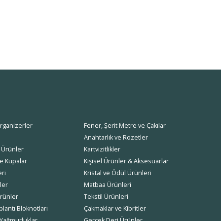
rganizerler
Fener, Şerit Metre ve Çakılar
Anahtarlık ve Rozetler
 Ürünler
Kartvizitlikler
e Kupalar
Kişisel Ürünler & Aksesuarlar
ri
Kristal ve Ödül Ürünleri
ler
Matbaa Ürünleri
rünler
Tekstil Ürünleri
lantı Bloknotları
Çakmaklar ve Kibritler
Yağmurluklar
Gerçek Deri Ürünler