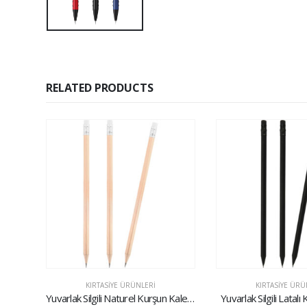
RELATED PRODUCTS
KIRTASIYE ÜRÜNLERI
KIRTASIYE ÜRÜ
lem
Yuvarlak Silgili Naturel Kurşun Kalem
Yuvarlak Silgili Latal