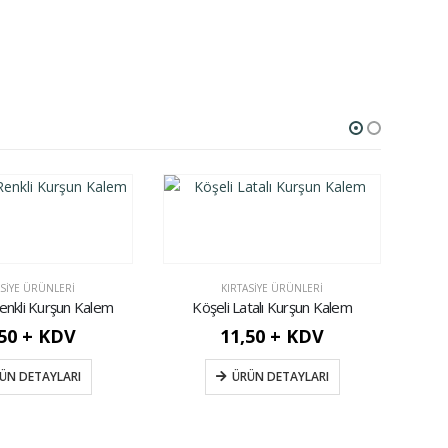
ASIYE ÜRÜNLERI
KIRTASIYE ÜRÜNLERI
enkli Kurşun Kalem
Köşeli Latalı Kurşun Kalem
,50 + KDV
11,50 + KDV
ÜN DETAYLARI
ÜRÜN DETAYLARI
Yuvar