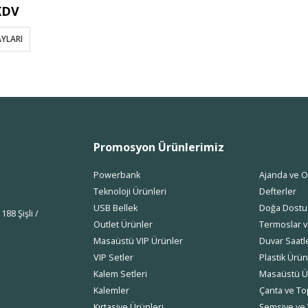
KDV
YLARI
Promosyon Ürünlerimiz
Powerbank
Ajanda ve O
Teknoloji Ürünleri
Defterler
USB Bellek
Doğa Dostu
88 Şişli /
Outlet Ürünler
Termoslar v
Masaüstü VIP Ürünler
Duvar Saatle
VIP Setler
Plastik Ürün
Kalem Setleri
Masaüstü Ü
Kalemler
Çanta ve Top
Kırtasiye Ürünleri
Şemsiye ve 