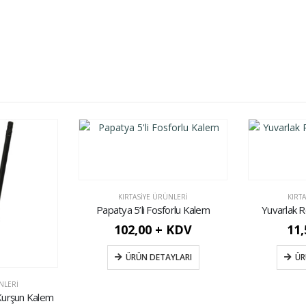
KIRTASIYE ÜRÜNLERI
KIRT
Papatya 5’li Fosforlu Kalem
Yuvarlak R
102,00 + KDV
11
ÜRÜN DETAYLARI
ÜR
NLERI
ı Kurşun Kalem