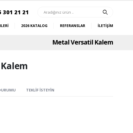
5 301 21 21
LERI
2026 KATALOG
REFERANSLAR
İLETIŞIM
Metal Versatil Kalem
l Kalem
 DURUMU
TEKLIF İSTEYIN